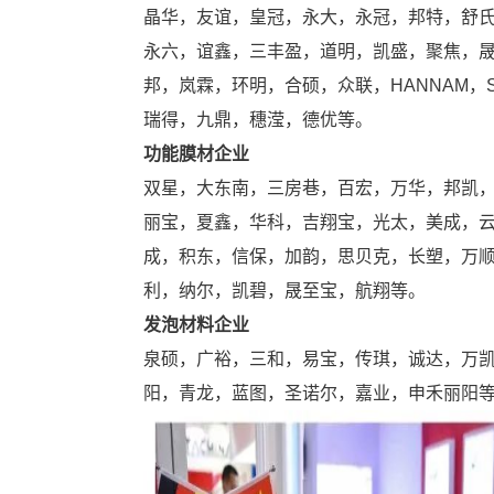
晶华，友谊，皇冠，永大，永冠，邦特，舒
永六，谊鑫，三丰盈，道明，凯盛，聚焦，
邦，岚霖，环明，合硕，众联，HANNAM，Sic
瑞得，九鼎，穗滢，德优等。
功能膜材企业
双星，大东南，三房巷，百宏，万华，邦凯，南亚
丽宝，夏鑫，华科，吉翔宝，光太，美成，
成，积东，信保，加韵，思贝克，长塑，万
利，纳尔，凯碧，晟至宝，航翔等。
发泡材料企业
泉硕，广裕，三和，易宝，传琪，诚达，万
阳，青龙，蓝图，圣诺尔，嘉业，申禾丽阳